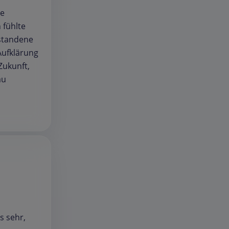
ie
 fühlte
tstandene
Aufklärung
Zukunft,
au
s sehr,