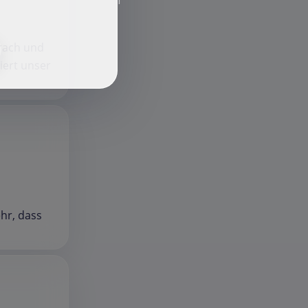
f
prach und
iert unser
hr, dass