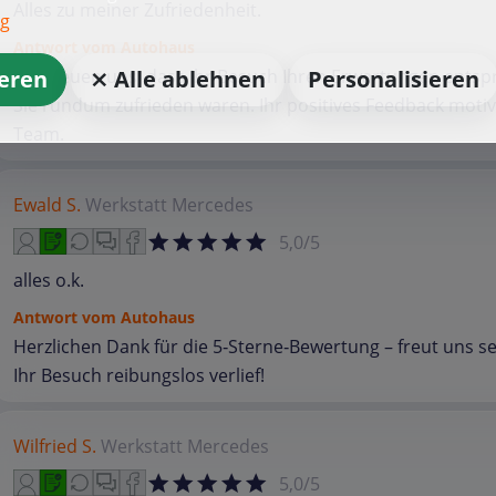
Alles zu meiner Zufriedenheit.
ng
Antwort vom Autohaus
ieren
Wir freuen uns, dass Ihr Besuch Ihren Erwartungen ents
⨯ Alle ablehnen
Personalisieren
Sie rundum zufrieden waren. Ihr positives Feedback motiv
Team.
Ewald S.
Werkstatt
Mercedes
5,0/5
alles o.k.
Antwort vom Autohaus
Herzlichen Dank für die 5‑Sterne‑Bewertung – freut uns se
Ihr Besuch reibungslos verlief!
Wilfried S.
Werkstatt
Mercedes
5,0/5