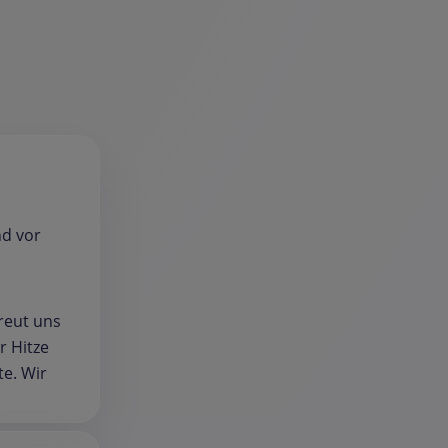
nd vor
reut uns
r Hitze
e. Wir