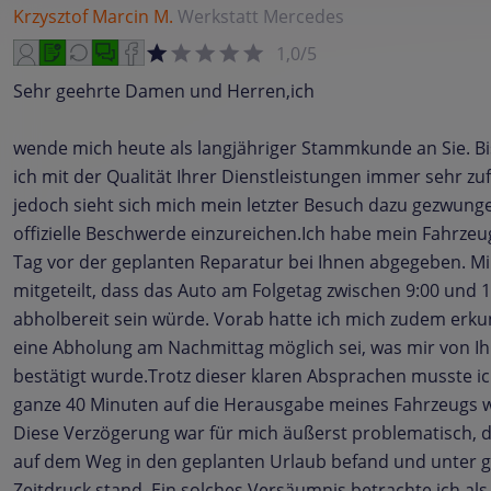
Krzysztof Marcin M.
Werkstatt
Mercedes
1,0/5
Sehr geehrte Damen und Herren,ich
wende mich heute als langjähriger Stammkunde an Sie. B
ich mit der Qualität Ihrer Dienstleistungen immer sehr zu
jedoch sieht sich mich mein letzter Besuch dazu gezwunge
offizielle Beschwerde einzureichen.Ich habe mein Fahrzeu
Tag vor der geplanten Reparatur bei Ihnen abgegeben. M
mitgeteilt, dass das Auto am Folgetag zwischen 9:00 und 
abholbereit sein würde. Vorab hatte ich mich zudem erku
eine Abholung am Nachmittag möglich sei, was mir von Ih
bestätigt wurde.Trotz dieser klaren Absprachen musste ic
ganze 40 Minuten auf die Herausgabe meines Fahrzeugs 
Diese Verzögerung war für mich äußerst problematisch, d
auf dem Weg in den geplanten Urlaub befand und unter
Zeitdruck stand. Ein solches Versäumnis betrachte ich als