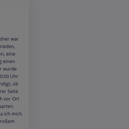
isher war
frieden,
n, eine
g einen
ir wurde
10:00 Uhr
ndigt, ob
rer Seite
h vor Ort
warten.
a ich mich
 großem