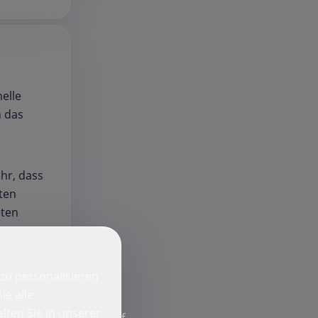
elle
n das
ehr, dass
ten
sten
zu personalisieren
ie alle
lten Sie in unserer