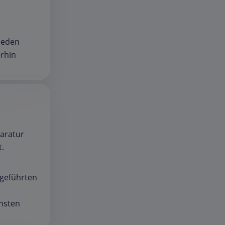
rieden
erhin
paratur
t.
hgeführten
chsten