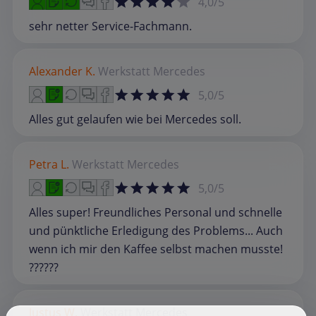
4,0/5
sehr netter Service-Fachmann.
Alexander K.
Werkstatt
Mercedes
5,0/5
Alles gut gelaufen wie bei Mercedes soll.
Petra L.
Werkstatt
Mercedes
5,0/5
Alles super! Freundliches Personal und schnelle
und pünktliche Erledigung des Problems... Auch
wenn ich mir den Kaffee selbst machen musste!
??????
Justus W.
Werkstatt
Mercedes