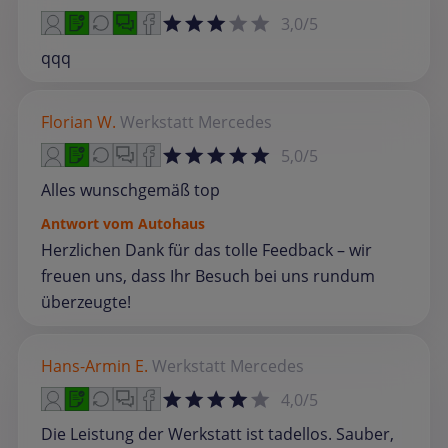
3,0/5
qqq
Florian W.
Werkstatt
Mercedes
5,0/5
Alles wunschgemäß top
Antwort vom Autohaus
Herzlichen Dank für das tolle Feedback – wir
freuen uns, dass Ihr Besuch bei uns rundum
überzeugte!
Hans-Armin E.
Werkstatt
Mercedes
4,0/5
Die Leistung der Werkstatt ist tadellos. Sauber,