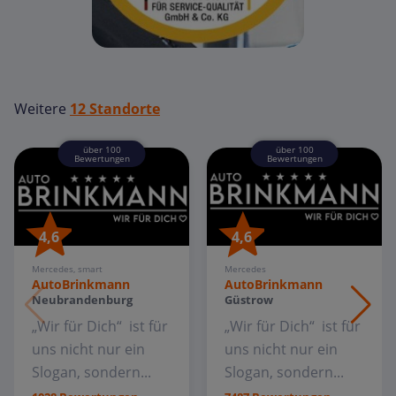
Weitere
12 Standorte
über 100
über 100
Bewertungen
Bewertungen
4,6
4,6
Mercedes, smart
Mercedes
AutoBrinkmann
AutoBrinkmann
Neubrandenburg
Güstrow
„Wir für Dich“ ist für
„Wir für Dich“ ist für
uns nicht nur ein
uns nicht nur ein
Slogan, sondern...
Slogan, sondern...