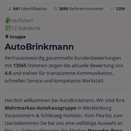
941
Identifikation
3890
Referenznummer
1299
S
verifiziert
12 Standorte
Gruppe
AutoBrinkmann
Vertrauenswürdig gesammelte Kundenbewertungen
mit
13565
Stimmen zeigen die aktuelle Bewertung von
4.6
und stehen für transparente Kommunikation,
schnellen Service und kompetente Werkstatt.
Herzlich willkommen bei AutoBrinkmann. Wir sind Ihre
Mehrmarken-Autohausgruppe
in Mecklenburg-
Vorpommern & Schleswig-Holstein. Vom Pkw bis zum
Lkw bekommen Sie bei uns eine vielfältige Auswahl an
Neu -u. Gebrauchtwagen der Marken
Mercedes-Benz,