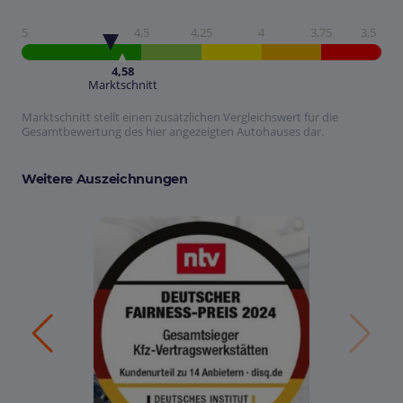
5
4,5
4,25
4
3,75
3,5
4,58
Marktschnitt
Marktschnitt stellt einen zusätzlichen Vergleichswert für die
Gesamtbewertung des hier angezeigten Autohauses dar.
Weitere Auszeichnungen