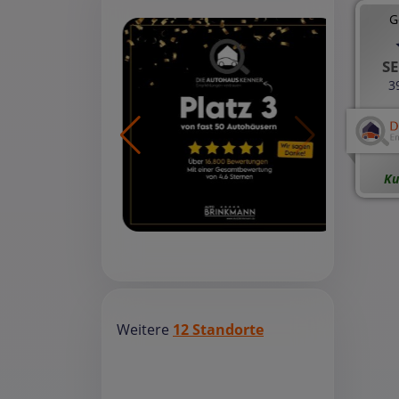
G
SE
3
Ku
Weitere
12 Standorte