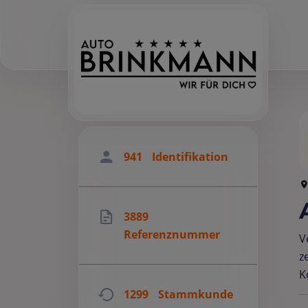
941
Identifikation
3889
Referenznummer
V
z
K
1299
Stammkunde