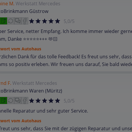
bine M.
Werkstatt
Mercedes
toBrinkmann Güstrow
5,0/5
er Service, netter Empfang. Ich komme immer wieder gerne 
m, Danke ⭐️⭐️⭐️⭐️⭐️+++ 🫶🏻
twort vom Autohaus
zlichen Dank für das tolle Feedback! Es freut uns sehr, da
ms so positiv erleben. Wir freuen uns darauf, Sie bald wie
nd F.
Werkstatt
Mercedes
toBrinkmann Waren (Müritz)
5,0/5
nelle Reparatur und sehr guter Service.
twort vom Autohaus
freut uns sehr, dass Sie mit der zügigen Reparatur und uns