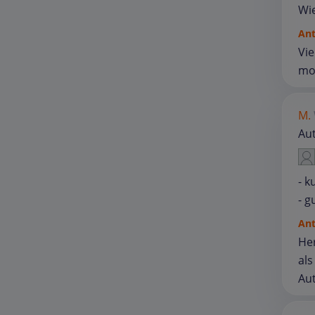
Wi
An
Vie
mot
M.
Au
- k
- g
An
Her
als
Au