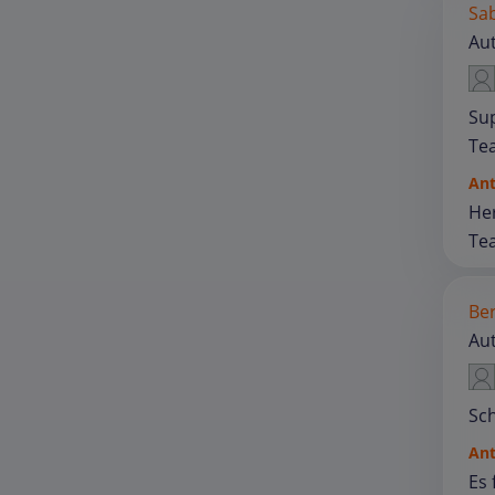
Sa
Au
Sup
Tea
An
Her
Tea
Ber
Au
Sch
An
Es 