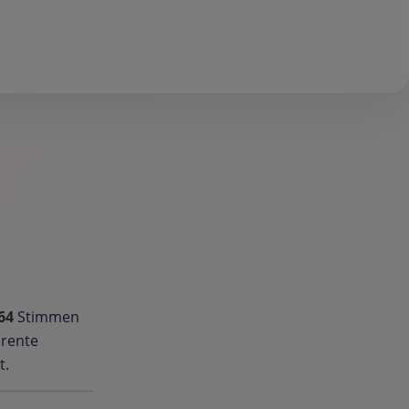
64
Stimmen
arente
t.