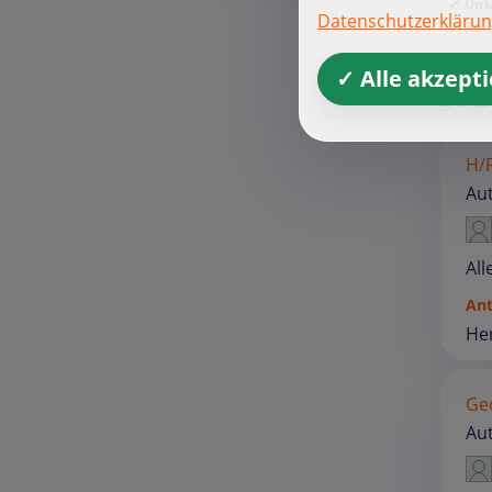
Unk
Datenschutzerkläru
Rei
✓ Alle akzept
Letz
H/P
Au
All
An
Her
Ge
Au