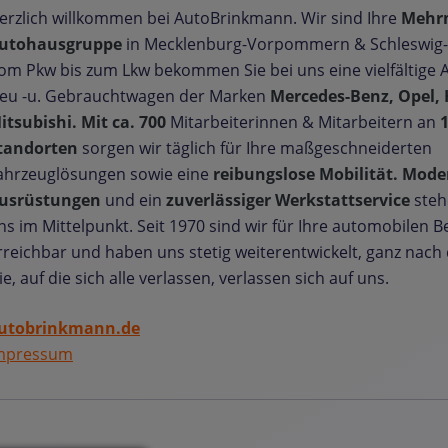
erzlich willkommen bei AutoBrinkmann. Wir sind Ihre
Mehr
utohausgruppe
in Mecklenburg-Vorpommern & Schleswig-
om Pkw bis zum Lkw bekommen Sie bei uns eine vielfältige 
eu -u. Gebrauchtwagen der Marken
Mercedes-Benz, Opel, 
itsubishi. Mit ca. 700
Mitarbeiterinnen & Mitarbeitern an
tandorten
sorgen wir täglich für Ihre maßgeschneiderten
ahrzeuglösungen sowie eine
reibungslose Mobilität. Mode
usrüstungen
und ein
zuverlässiger Werkstattservice
steh
ns im Mittelpunkt. Seit 1970 sind wir für Ihre automobilen 
rreichbar und haben uns stetig weiterentwickelt, ganz nac
ie, auf die sich alle verlassen, verlassen sich auf uns.
utobrinkmann.de
mpressum