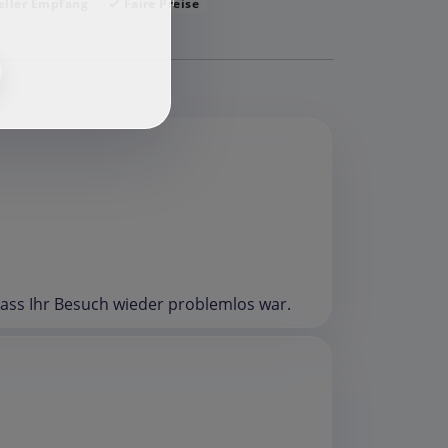
f
eller Empfang
Faire Preise
 dass Ihr Besuch wieder problemlos war.