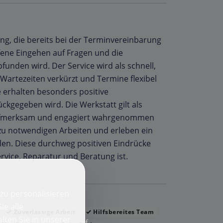
g, die bereits bei der Terminvereinbarung
ffene Eingehen auf Fragen und die
funden wird. Der Service wird als schnell,
 Wartezeiten verkürzt und Termine flexibel
erhalten besonders positive
ckgegeben wird. Die Werkstatt gilt als
, aufmerksam und engagiert wahrgenommen
 zu notwendigen Arbeiten und erleben ein
len. Diese durchweg positiven Eindrücke
ervice, Reparatur und Beratung ist.
zu personalisieren
ie alle
Zuverlässige Arbeit
Hilfsbereites Team
lten Sie in unserer