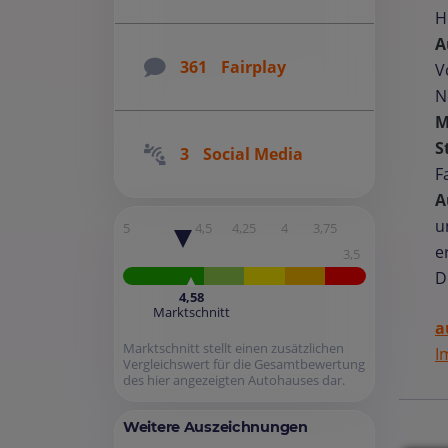
H
A
361
Fairplay
V
N
M
S
3
Social Media
F
A
u
5
4,5
4,25
4
3,75
e
3,5
D
4,58
Marktschnitt
a
Marktschnitt stellt einen zusätzlichen
I
Vergleichswert für die Gesamtbewertung
des hier angezeigten Autohauses dar.
Weitere Auszeichnungen