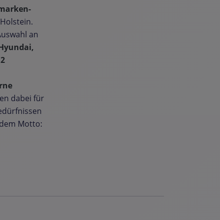
marken-
Holstein.
Auswahl an
Hyundai,
12
rne
en dabei für
Bedürfnissen
h dem Motto: