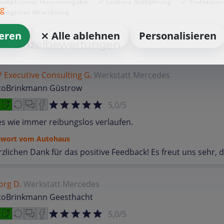
omplizierte Terminvergabe
Saubere Ausführung
Profession
ng
bungslose Abwicklung
ieren
⨯ Alle ablehnen
Personalisieren
te Einzelbewertungen
 Executive Consulting G.
Werkstatt
Mercedes
toBrinkmann Güstrow
5,0/5
es wie immer reibungslos verlaufen.
twort vom Autohaus
zlichen Dank für das positive Feedback! Es freut uns sehr,
org D.
Werkstatt
Mercedes
toBrinkmann Geesthacht
5,0/5