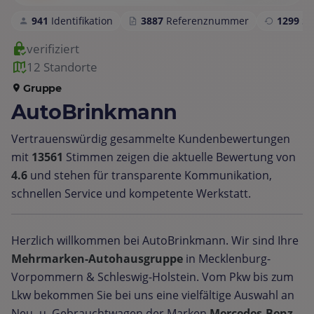
941
Identifikation
3887
Referenznummer
1299
S
verifiziert
12 Standorte
Gruppe
AutoBrinkmann
Vertrauenswürdig gesammelte Kundenbewertungen
mit
13561
Stimmen zeigen die aktuelle Bewertung von
4.6
und stehen für transparente Kommunikation,
schnellen Service und kompetente Werkstatt.
Herzlich willkommen bei AutoBrinkmann. Wir sind Ihre
Mehrmarken-Autohausgruppe
in Mecklenburg-
Vorpommern & Schleswig-Holstein. Vom Pkw bis zum
Lkw bekommen Sie bei uns eine vielfältige Auswahl an
Neu -u. Gebrauchtwagen der Marken
Mercedes-Benz,