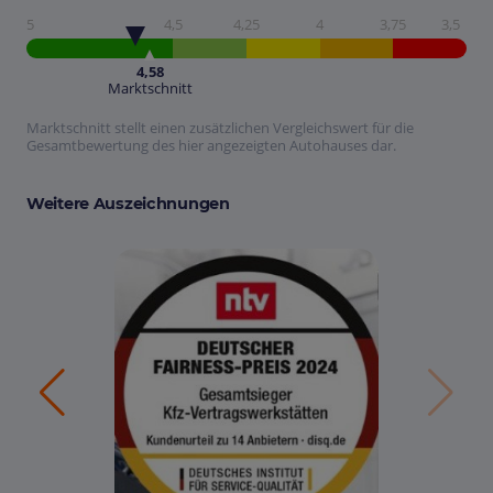
5
4,5
4,25
4
3,75
3,5
4,58
Marktschnitt
Marktschnitt stellt einen zusätzlichen Vergleichswert für die
Gesamtbewertung des hier angezeigten Autohauses dar.
Weitere Auszeichnungen