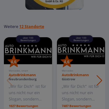
Weitere
12 Standorte
über 100
über 100
Bewertungen
Bewertungen
4,6
4,6
Mercedes, smart
Mercedes
AutoBrinkmann
AutoBrinkmann
Neubrandenburg
Güstrow
„Wir für Dich“ ist für
„Wir für Dich“ ist für
uns nicht nur ein
uns nicht nur ein
Slogan, sondern...
Slogan, sondern...
1027 Bewertungen
7487 Bewertungen