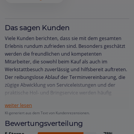
Das sagen Kunden
Viele Kunden berichten, dass sie mit dem gesamten
Erlebnis rundum zufrieden sind. Besonders geschätzt
werden die freundlichen und kompetenten
Mitarbeiter, die sowohl beim Kauf als auch im
Werkstattbesuch zuverlässig und hilfsbereit auftreten.
Der reibungslose Ablauf der Terminvereinbarung, die
zügige Abwicklung von Serviceleistungen und der
praktische Hol‑ und Bringservice werden häufig
hervorgehoben. Kunden loben die transparente
weiter lesen
Kommunikation, die schnelle Bearbeitung von
KI-generiert aus dem Text von Kundenrezensionen.
Reparaturen sowie die professionelle Beratung, die zu
Bewertungsverteilung
einer klaren Entscheidungsfindung führt. Auch die
Qualität der Fahrzeuge und die sorgfältige