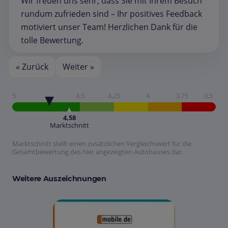
Wir freuen uns sehr, dass Sie mit Ihrem Besuch
rundum zufrieden sind – Ihr positives Feedback
motiviert unser Team! Herzlichen Dank für die
tolle Bewertung.
« Zurück
Weiter »
5
4,5
4,25
4
3,75
3,5
4,58
Marktschnitt
Marktschnitt stellt einen zusätzlichen Vergleichswert für die
Gesamtbewertung des hier angezeigten Autohauses dar.
Weitere Auszeichnungen