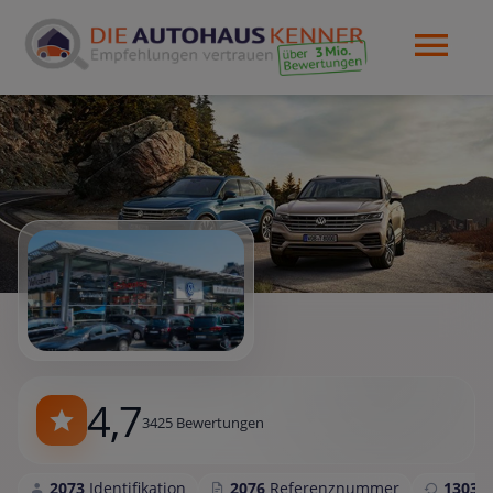
4,7
3425 Bewertungen
2073
Identifikation
2076
Referenznummer
1303
S