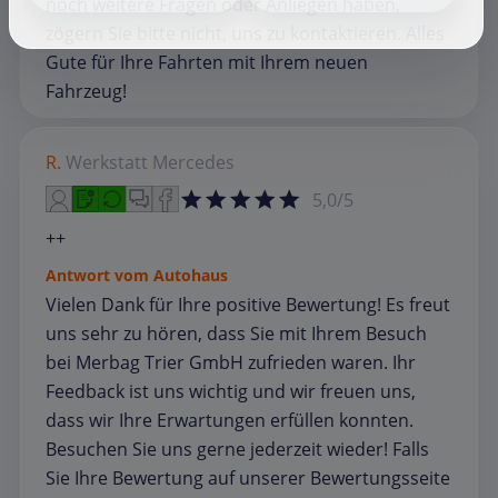
noch weitere Fragen oder Anliegen haben,
zögern Sie bitte nicht, uns zu kontaktieren. Alles
Gute für Ihre Fahrten mit Ihrem neuen
Fahrzeug!
R.
Werkstatt
Mercedes
5,0/5
++
Antwort vom Autohaus
Vielen Dank für Ihre positive Bewertung! Es freut
uns sehr zu hören, dass Sie mit Ihrem Besuch
bei Merbag Trier GmbH zufrieden waren. Ihr
Feedback ist uns wichtig und wir freuen uns,
dass wir Ihre Erwartungen erfüllen konnten.
Besuchen Sie uns gerne jederzeit wieder! Falls
Sie Ihre Bewertung auf unserer Bewertungsseite