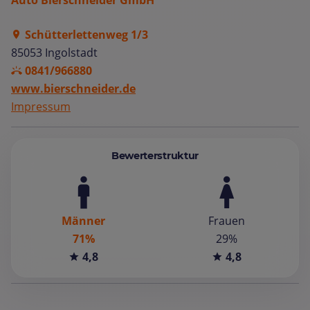
Auto Bierschneider GmbH
Schütterlettenweg 1/3
85053 Ingolstadt
0841/966880
www.bierschneider.de
Impressum
Bewerterstruktur
Männer
Frauen
71%
29%
4,8
4,8