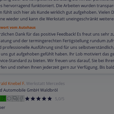
es hervorragend funktioniert. Die Arbeiten wurden transpare
 fühlt sich hier als Kunde wirklich gut aufgehoben. Viele
rne wieder und kann die Werkstatt uneingeschränkt weiter
twort vom Autohaus
zlichen Dank für das positive Feedback! Es freut uns sehr 
ratung und der termingerechten Fertigstellung rundum zuf
 professionelle Ausführung sind für uns selbstverständlich,
 uns gut aufgehoben gefühlt haben. Ihr Lob motiviert das 
vice‑Standard zu bieten. Wir freuen uns darauf, Sie bei I
fen und stehen Ihnen jederzeit gern zur Verfügung. Bis bald
ald Knebel F.
Werkstatt
Mercedes
ld Automobile GmbH Waldbröl
5,0/5
per