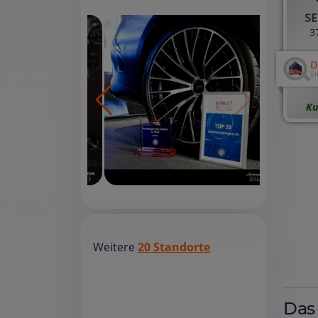
SE
3
Ku
Weitere
20 Standorte
Das