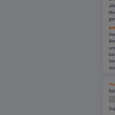
all
Man
ge
An
Her
Be
und
bei
Ser
dür
Har
Ba
Su