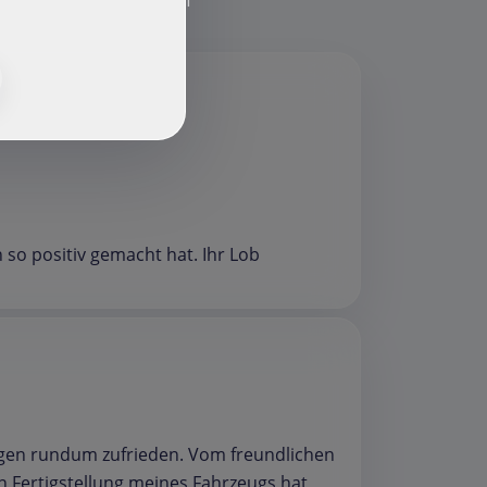
f
 so positiv gemacht hat. Ihr Lob
egen rundum zufrieden. Vom freundlichen
 Fertigstellung meines Fahrzeugs hat