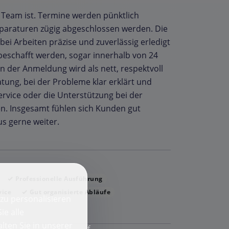
 Team ist. Termine werden pünktlich
paraturen zügig abgeschlossen werden. Die
i Arbeiten präzise und zuverlässig erledigt
l beschafft werden, sogar innerhalb von 24
n der Anmeldung wird als nett, respektvoll
ung, bei der Probleme klar erklärt und
rvice oder die Unterstützung bei der
. Insgesamt fühlen sich Kunden gut
s gerne weiter.
Professionelle Ausführung
vice
Gut organisierte Abläufe
zu personalisieren
ie alle
lten Sie in unserer