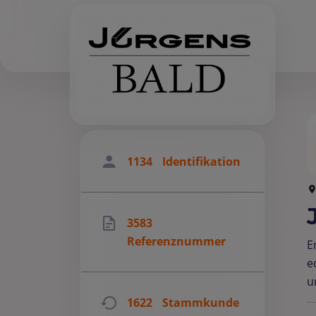
1134
Identifikation
3583
Referenznummer
E
e
u
1622
Stammkunde