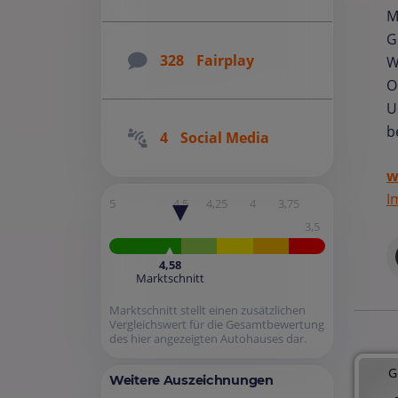
M
G
328
Fairplay
W
O
U
b
4
Social Media
w
I
5
4,5
4,25
4
3,75
3,5
4,58
Marktschnitt
Marktschnitt stellt einen zusätzlichen
Vergleichswert für die Gesamtbewertung
des hier angezeigten Autohauses dar.
G
Weitere Auszeichnungen