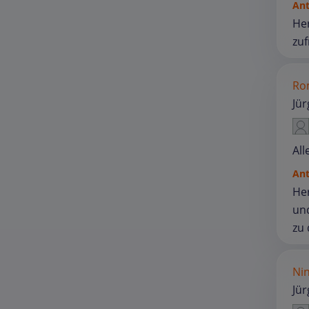
An
Her
zuf
Ro
Jü
All
An
Her
und
zu 
Nin
Jü