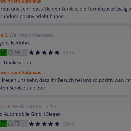
twort vom Autohaus
freut uns sehr, dass Sie den Service, die Terminzuverlässi
 rundum positiv erlebt haben.
a S.
Werkstatt
Mercedes
gens Iserlohn
5,0/5
p! Dankeschön!
twort vom Autohaus
 freuen uns sehr, dass Ihr Besuch bei uns so positiv war. I
ten Service zu bieten.
in P.
Werkstatt
Mercedes
ld Automobile GmbH Siegen
5,0/5