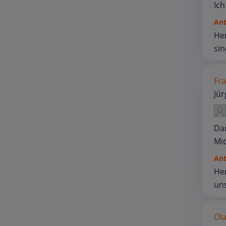
Ich
An
Her
sin
Fra
Jü
Dan
Mi
An
Her
uns
Ola