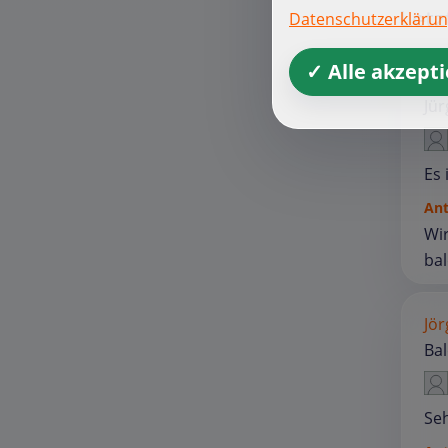
Letz
Datenschutzerkläru
✓ Alle akzept
Mu
Jü
Es 
An
Wir
ba
Jör
Ba
Seh