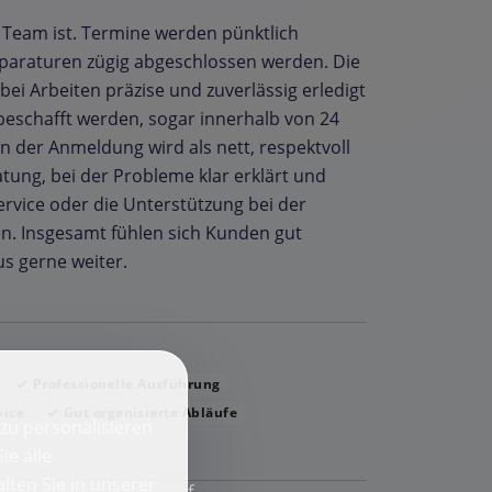
 Team ist. Termine werden pünktlich
paraturen zügig abgeschlossen werden. Die
i Arbeiten präzise und zuverlässig erledigt
l beschafft werden, sogar innerhalb von 24
n der Anmeldung wird als nett, respektvoll
ung, bei der Probleme klar erklärt und
rvice oder die Unterstützung bei der
. Insgesamt fühlen sich Kunden gut
s gerne weiter.
Professionelle Ausführung
vice
Gut organisierte Abläufe
zu personalisieren
ie alle
lten Sie in unserer