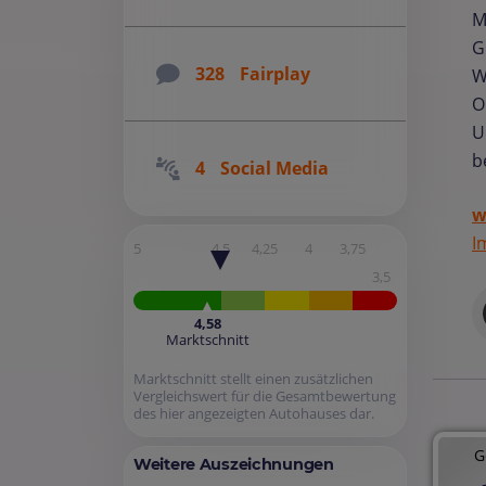
M
G
328
Fairplay
W
O
U
b
4
Social Media
w
I
5
4,5
4,25
4
3,75
3,5
4,58
Marktschnitt
Marktschnitt stellt einen zusätzlichen
Vergleichswert für die Gesamtbewertung
des hier angezeigten Autohauses dar.
G
Weitere Auszeichnungen