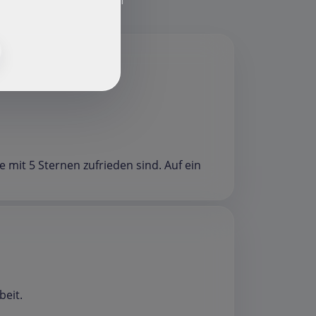
f
e mit 5 Sternen zufrieden sind. Auf ein
beit.