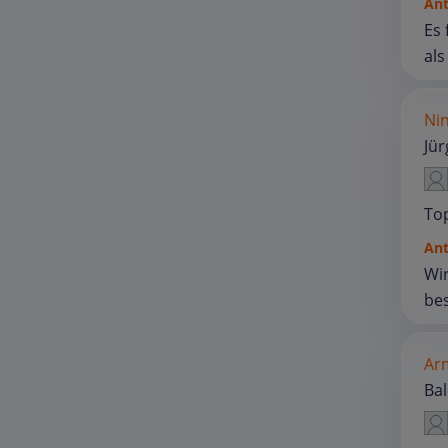
An
Es 
als
Nin
Jür
To
An
Wir
bes
Arm
Ba